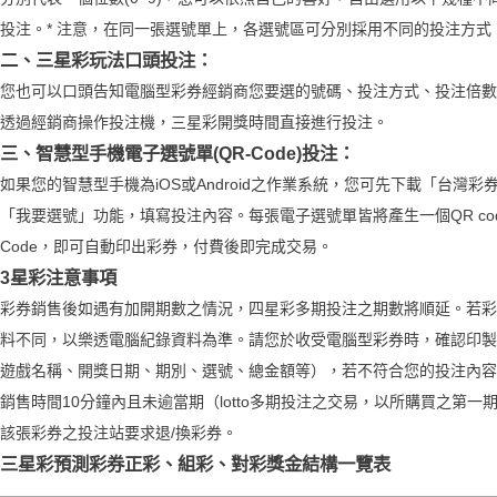
投注。* 注意，在同一張選號單上，各選號區可分別採用不同的投注方式
二、三星彩玩法口頭投注：
您也可以口頭告知電腦型彩券經銷商您要選的號碼、投注方式、投注倍數
透過經銷商操作投注機，三星彩開獎時間直接進行投注。
三、智慧型手機電子選號單(QR-Code)投注：
如果您的智慧型手機為iOS或Android之作業系統，您可先下載「台灣彩券
「我要選號」功能，填寫投注內容。每張電子選號單皆將產生一個QR co
Code，即可自動印出彩券，付費後即完成交易。
3星彩注意事項
彩券銷售後如遇有加開期數之情況，四星彩多期投注之期數將順延。若彩
料不同，以樂透電腦紀錄資料為準。請您於收受電腦型彩券時，確認印製
遊戲名稱、開獎日期、期別、選號、總金額等），若不符合您的投注內容
銷售時間10分鐘內且未逾當期（lotto多期投注之交易，以所購買之第
該張彩券之投注站要求退/換彩券。
三星彩預測彩券正彩、組彩、對彩獎金結構一覽表