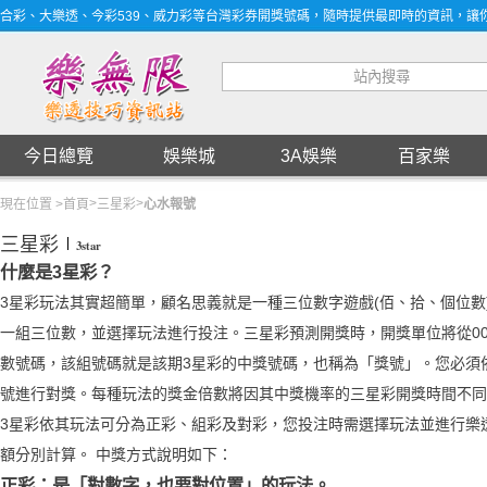
合彩、大樂透、今彩539、威力彩等台灣彩券開獎號碼，隨時提供最即時的資訊，讓你
今日總覽
娛樂城
3A娛樂
百家樂
>
>
現在位置 >
首頁
三星彩
心水報號
三星彩
3star
什麼是3星彩？
3星彩玩法
其實超簡單，顧名思義就是一種三位數字遊戲(佰、拾、個位數)，
一組三位數，並選擇玩法進行投注。三星彩預測開獎時，開獎單位將從000
數號碼，該組號碼就是該期3星彩的中獎號碼，也稱為「獎號」。您必須
號進行對獎。每種玩法的獎金倍數將因其中獎機率的三星彩開獎時間不同
3星彩依其玩法可分為正彩、組彩及對彩，您投注時需選擇玩法並進行
樂
額分別計算。 中獎方式說明如下：
正彩：是「對數字，也要對位置」的玩法。