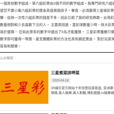
一個其他數字組成。第六組彩票由3個不同的數字組成。我專門研究六組
望您不要小看六組彩票的獎金高達兩個孩子。畢竟，必須贏得三星級彩票才能贏
賽，這與一次性六組彩票的錢差不多，因此引起了我的研究興趣。台灣彩
數量相對較少且喜歡下注的人。 主要原因是，當彩球數量少時，與大彩
易於選擇。 在如此眾多的數字中選出了6名才能獲獎。 三星
彩票
獲勝只
數字即可獲得一等獎，甚至團體彩票的方法也具有額定獎金。 對於玩家來說
容易和簡單。
心水報號：
三星煮菜拼呷菜
2020-04-18
3A娱乐官方网站十年信誉玩家首选, 亚洲
現場,真人娛樂,真人對戰,博彩遊戲,ts娛樂城
下,HG娛樂場,OG娛樂場,歐博娛樂場,信
號就可玩多種遊戲一起下注,打發時間立即
王丽雅跑步冥想断开忧愁 温升豪闻爱女心愿