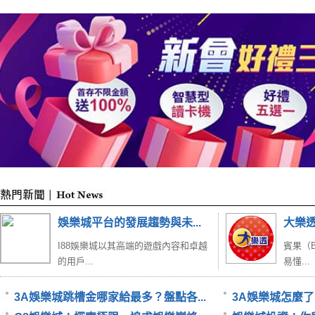
娛樂城平台的發展趨勢與未...
大樂透
I88娛樂城以其高端的遊戲內容和卓越
賓果（
的用戶...
易懂...
3A娛樂城跳槽金哪家給最多？盤點各...
3A娛樂城怎麼了