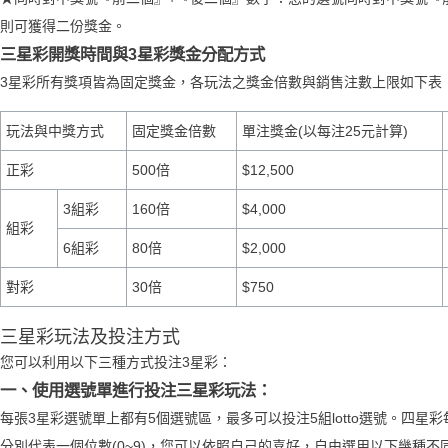
則可獲得二份獎金。
三星彩開獎時間與3星彩獎金分配方式
3星彩所有獎項皆為固定獎金，各玩法之獎金倍數與銷售注數上限如下表
玩法與中獎方式
固定獎金倍數
單注獎金(以每注25元計算)
正彩
500倍
$12,500
3組彩
160倍
$4,000
組彩
6組彩
80倍
$2,000
對彩
30倍
$750
三星彩玩法及投注方式
您可以利用以下三種方式投注3星彩：
一、使用選號單進行投注三星彩玩法：
每張3星彩選號單上都有5個選號區，最多可以投注5組lotto選號。四星
分別代表一個位數(0~9)，您可以依照自己的喜好，自由選用以下幾種