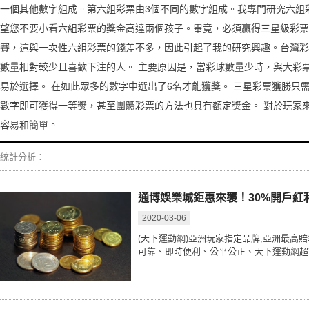
一個其他數字組成。第六組彩票由3個不同的數字組成。我專門研究六組
望您不要小看六組彩票的獎金高達兩個孩子。畢竟，必須贏得三星級彩票才能贏
賽，這與一次性六組彩票的錢差不多，因此引起了我的研究興趣。台灣彩
數量相對較少且喜歡下注的人。 主要原因是，當彩球數量少時，與大彩
易於選擇。 在如此眾多的數字中選出了6名才能獲獎。 三星
彩票
獲勝只
數字即可獲得一等獎，甚至團體彩票的方法也具有額定獎金。 對於玩家來說
容易和簡單。
統計分析：
通博娛樂城鉅惠來襲！30%開戶紅
2020-03-06
(天下運動網)亞洲玩家指定品牌,亞洲最高
可靠、即時便利、公平公正、天下運動網超
用體育投注、真人賭場、電子遊藝、賓果彩
高賠率194水位十年信譽,真人視訊,香港六合彩
款線上博奕遊戲,天下運動網邀您一起同樂