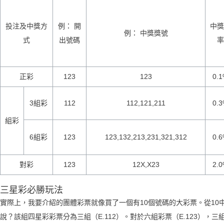
投注及中獎方
例： 開
中獎
例： 中獎獎號
式
出號碼
率
正彩
123
123
0.
3組彩
112
112,121,211
0.
組彩
6組彩
123
123,132,213,231,321,312
0.
對彩
123
12X,X23
2.
三星彩必勝玩法
實際上，我要介紹的團體彩票就像買了一個有10個號碼的大彩票。從10
說？該組四星彩彩票分為三組（E.112）。對於六組彩票（E.123），