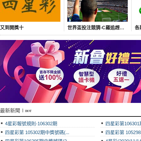
又到開獎十
世界盃投注競猜-C羅追趕梅
各
西只差一步
最新新聞
HOT
4星彩報號規則-106302期
四星彩第106301
四星彩第 105302期中獎號碼(...
四星彩第 105298