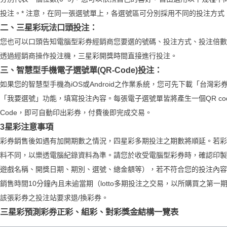
投注。* 注意，在同一張選號單上，各選號區可分別採用不同的投注方式
二、三星彩玩法口頭投注：
您也可以口頭告知電腦型彩券經銷商您要選的號碼、投注方式、投注倍數
透過經銷商操作投注機，三星彩開獎時間直接進行投注。
三、智慧型手機電子選號單(QR-Code)投注：
如果您的智慧型手機為iOS或Android之作業系統，您可先下載「台灣彩券
「我要選號」功能，填寫投注內容。每張電子選號單皆將產生一個QR co
Code，即可自動印出彩券，付費後即完成交易。
3星彩注意事項
彩券銷售後如遇有加開期數之情況，四星彩多期投注之期數將順延。若彩
料不同，以樂透電腦紀錄資料為準。請您於收受電腦型彩券時，確認印製
遊戲名稱、開獎日期、期別、選號、總金額等），若不符合您的投注內容
銷售時間10分鐘內且未逾當期（lotto多期投注之交易，以所購買之第
該張彩券之投注站要求退/換彩券。
三星彩預測彩券正彩、組彩、對彩獎金結構一覽表