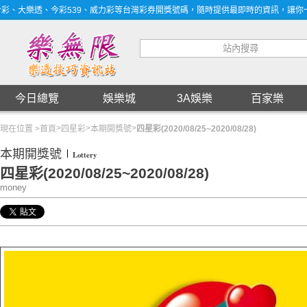
彩、大樂透、今彩539、威力彩等台灣彩券開獎號碼，隨時提供最即時的資訊，讓你
今日總覽
娛樂城
3A娛樂
百家樂
>
>
>
現在位置 >
首頁
四星彩
本期開獎號
四星彩(2020/08/25~2020/08/28)
本期開獎號
Lottery
四星彩(2020/08/25~2020/08/28)
money