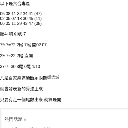
以下是六合專區
06 08 11 32 34 41 (47)
02 05 07 18 30 45 (11)
06 09 11 29 43 47 (08)
順4+特別號-7
79-7=72 2尾 7尾 開02 07
29-7=22 2尾 沒開
37-7=30 3尾 0尾 1/10
娛樂城
凡是
百家樂
連續斷尾兩期
就會發表新的算法上來
只要有走一個尾數出來 就算是開
熱門話題 »