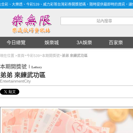
合彩、大樂透、今彩539、威力彩等台灣彩券開獎號碼，隨時提供最即時的資訊，讓
今日總覽
娛樂城
3A娛樂
百家樂
>
>
>
現在位置 >
首頁
今彩539
本期開獎號
弟弟 來練武功區
本期開獎號
Lottery
弟弟 來練武功區
EntertainmentCity