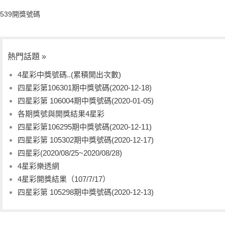
539開獎號碼
熱門話題 »
4星彩中獎號碼..(累積開出次數)
四星彩第106301期中獎號碼(2020-12-18)
四星彩第 106004期中獎號碼(2020-01-05)
各期獎號與開獎結果4星彩
四星彩第106295期中獎號碼(2020-12-11)
四星彩第 105302期中獎號碼(2020-12-17)
四星彩(2020/08/25~2020/08/28)
4星彩樂透網
4星彩開獎結果（107/7/17）
四星彩第 105298期中獎號碼(2020-12-13)