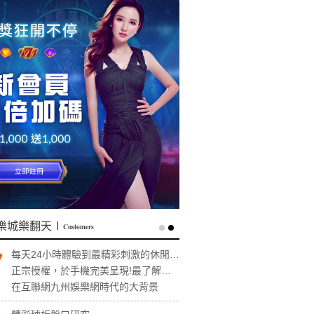
樂城樂翻天
Customers
每天24小時體驗到最精彩刺激的休閒享
受
正宗授權，於手機完美呈現!最了解專
業玩家的需求
在互聯網九州娛樂網時代的大背景