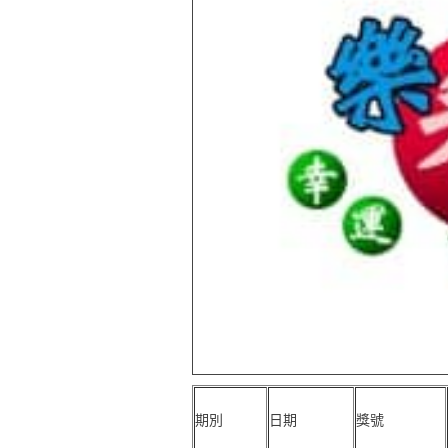
期別
日期
獎號