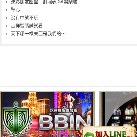
運彩朋友圈盤口對照表-3A娛樂城
靶心
沒有中就不玩
吉祥號碼試試看
天下哪一樣東西是我們的～