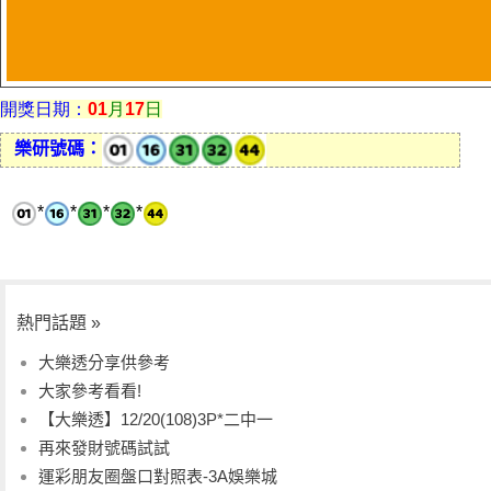
開獎日期：
01
月
17
日
樂研號碼：
*
*
*
*
熱門話題 »
大樂透分享供參考
大家參考看看!
【大樂透】12/20(108)3P*二中一
再來發財號碼試試
運彩朋友圈盤口對照表-3A娛樂城