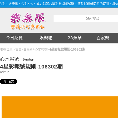
合彩、大樂透、今彩539、威力彩等台灣彩券開獎號碼，隨時提供最即時的資訊，讓你
今日總覽
娛樂城
3A娛樂
百家樂
>
>
>
現在位置 >
首頁
四星彩
心水報號
4星彩報號規則-106302期
心水報號
Number
4星彩報號規則-106302期
admin