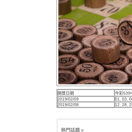
開獎日期
今彩53
2019/02/09
01, 03, 0
2019/02/08
12, 28, 2
熱門話題 »