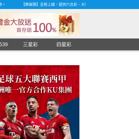
。
【樂無限】全新上線，提供六合彩、大樂透、今彩539、威力彩等台灣彩
539
三星彩
四星彩