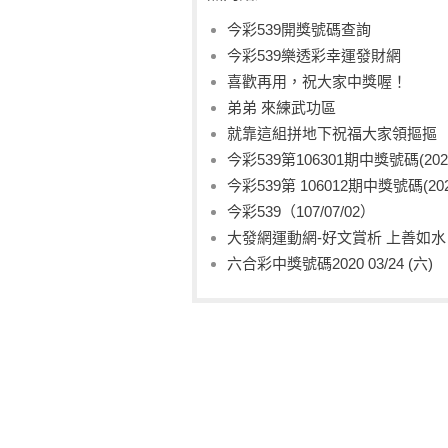
今彩539開獎號碼查詢
今彩539樂透彩幸運發財網
喜歡再用，祝大家中獎喔！
弟弟 來練武功區
就靠這組拼地下祝福大家領摳摳
今彩539第106301期中獎號碼(2020-
今彩539第 106012期中獎號碼(2020
今彩539（107/07/02）
大發網運動網-好文賞析 上善如水
六合彩中獎號碼2020 03/24 (六)