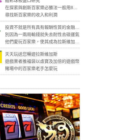
體彩球板盤口研究
在探索與創新百家樂必勝法一般用8副
牌
尋找新百家樂的收入和利潤
投資不就是所有具有報酬性質的金融活
動
別因為一兩局輸錢就失去耐性去碰運氣
他們愛玩百家樂，使其成為拉斯維加斯
獲利
天天玩送您暢遊拉斯維加斯
遊戲業者推福袋以虛寶及加倍的遊戲幣
賭場中的百家樂老手怎麼玩