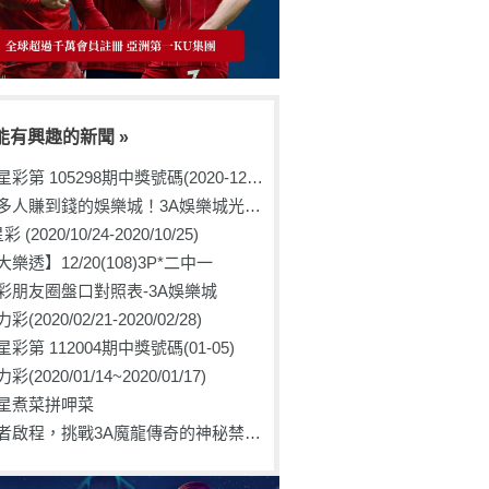
能有興趣的新聞 »
星彩第 105298期中獎號碼(2020-12-
)
多人賺到錢的娛樂城！3A娛樂城光是
驗金就誠意十足了
彩 (2020/10/24-2020/10/25)
大樂透】12/20(108)3P*二中一
彩朋友圈盤口對照表-3A娛樂城
彩(2020/02/21-2020/02/28)
星彩第 112004期中獎號碼(01-05)
彩(2020/01/14~2020/01/17)
星煮菜拼呷菜
者啟程，挑戰3A魔龍傳奇的神秘禁
！