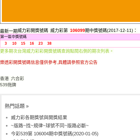
威力彩開獎號碼 威力彩第
106099
期中獎號碼(2017-12-11)：
最新一期
第一區中獎號碼
3
10
15
16
23
38
更多期次台灣威力彩彩開獎號碼查詢點閱右側的期次列表。
樂透彩開獎號碼信息僅供參考,具體請參照官方公告
香港 六合彩
539拖牌
熱門話題 »
威力彩各期獎號與開獎結果
~版路~找~規律~球號不同~版路必斷~
今彩539第 106004期中獎號碼(2020-01-05)