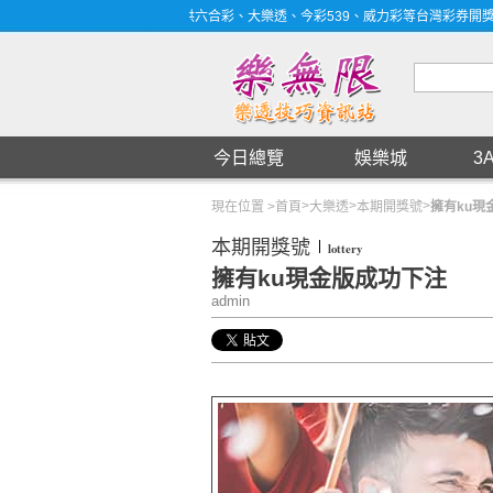
【樂無限】全新上線，提供六合彩、大樂透、今彩539、威力彩等台灣彩券開獎號
今日總覽
娛樂城
3
>
>
>
現在位置 >
首頁
大樂透
本期開獎號
擁有ku現
本期開獎號
lottery
擁有ku現金版成功下注
admin