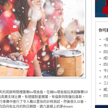
你可
~
今彩
四星
成
娛
四
13
今彩
大樂
三星
威
天的其餘時間裡圍著ku
現金版
。在線ku現金版玩英超聯賽10
18
四
的高爾夫球比賽。有德國對愛爾蘭，有倫斯特對薩拉森斯，
11
自行車賽中進行了令人難以置信的計時測試，然後很久以後，
在四月和五月的狗日期間，週六是網上的夢dream