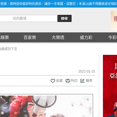
碼，隨時提供最即時的資訊，讓你一手掌握，提醒您，未滿18歲不得購買或兌領彩券
A娛樂
百家樂
大樂透
威力彩
今彩
金版成功下注
2021-01-15
收藏
列印
轉寄