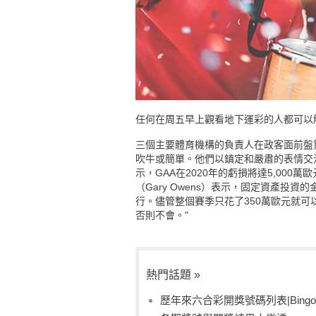
任何在周五早上觀看
地下運彩
的人都可以
三個主要體育機構的負責人在政客面前盤算著
吹牛或簡單。他們以鎮定和嚴肅的表情交流，
示，GAA在2020年的虧損將達5,000萬
（Gary Owens）表示，固定資產投資
行。儘管整個賽季只花了350萬歐元就可
否則不會。"
熱門話題 »
歷年來六合彩開獎號碼列表|Bingo