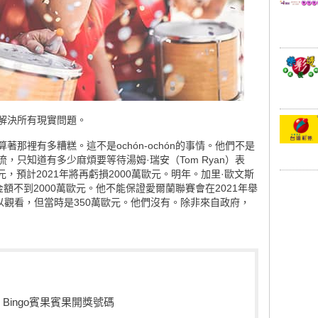
解決所有現實問題。
那裡有多糟糕。這不是ochón-ochón的事情。他們不是
只知道有多少麻煩要等待湯姆·瑞安（Tom Ryan）表
歐元，預計2021年將再虧損2000萬歐元。明年。加里·歐文斯
的金額不到2000萬歐元。他不能保證愛爾蘭聯賽會在2021年舉
以觀看，但當時是350萬歐元。他們沒有。除非來自政府，
 Bingo賓果賓果開獎號碼