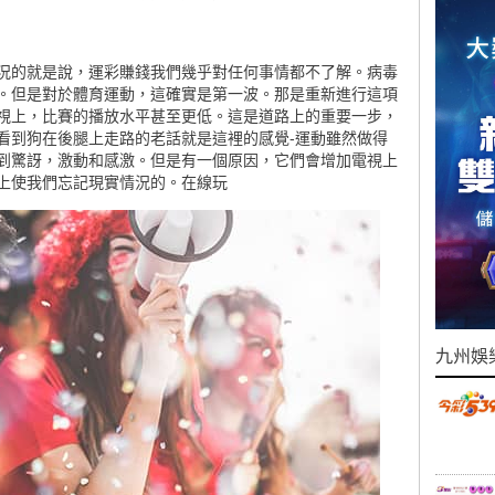
況的就是說，
運彩賺錢
我們幾乎對任何事情都不了解。病毒
。但是對於體育運動，這確實是第一波。那是重新進行這項
視上，比賽的播放水平甚至更低。這是道路上的重要一步，
看到狗在後腿上走路的老話就是這裡的感覺-運動雖然做得
到驚訝，激動和感激。但是有一個原因，它們會增加電視上
上使我們忘記現實情況的。在線玩
九州娛