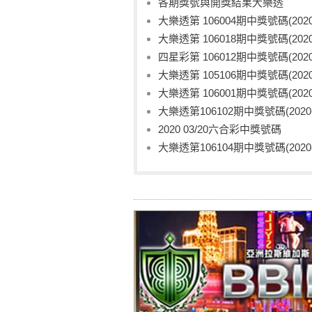
各期獎號與開獎結果大樂透
大樂透第 106004期中獎號碼(2020-
大樂透第 106018期中獎號碼(2020-
四星彩第 106012期中獎號碼(2020-
大樂透第 105106期中獎號碼(2020-
大樂透第 106001期中獎號碼(2020-
大樂透第106102期中獎號碼(2020-1
2020 03/20六合彩中獎號碼
大樂透第106104期中獎號碼(2020-1