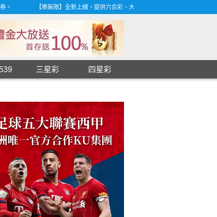
。
【樂無限】全新上線，提供六合彩、大樂透、今彩539、威力彩等台灣彩
539
三星彩
四星彩