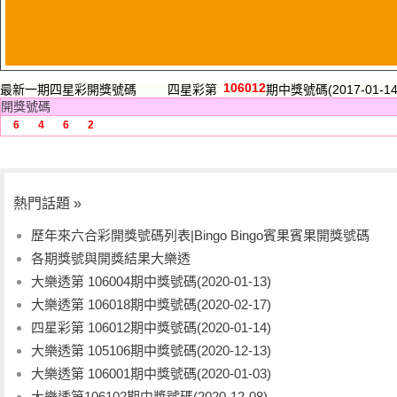
106012
最新一期四星彩開獎號碼 四星彩第
期中獎號碼(2017-01-1
開獎號碼
6
4
6
2
熱門話題 »
歷年來六合彩開獎號碼列表|Bingo Bingo賓果賓果開獎號碼
各期獎號與開獎結果大樂透
大樂透第 106004期中獎號碼(2020-01-13)
大樂透第 106018期中獎號碼(2020-02-17)
四星彩第 106012期中獎號碼(2020-01-14)
大樂透第 105106期中獎號碼(2020-12-13)
大樂透第 106001期中獎號碼(2020-01-03)
大樂透第106102期中獎號碼(2020-12-08)