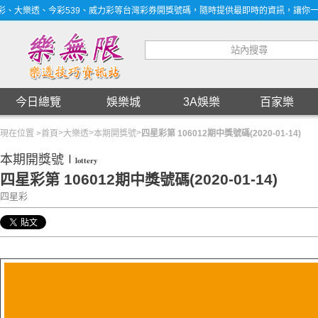
、大樂透、今彩539、威力彩等台灣彩券開獎號碼，隨時提供最即時的資訊，讓你一
今日總覽
娛樂城
3A娛樂
百家樂
>
>
>
現在位置 >
首頁
大樂透
本期開獎號
四星彩第 106012期中獎號碼(2020-01-14)
本期開獎號
lottery
四星彩第 106012期中獎號碼(2020-01-14)
四星彩