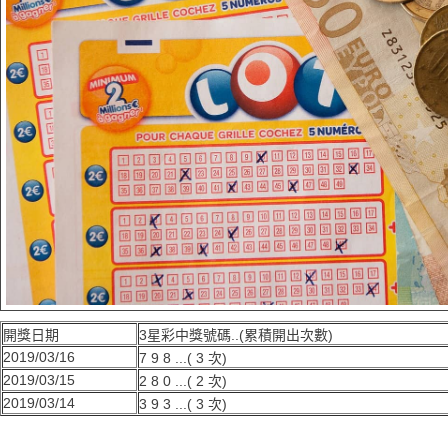
開獎日期
3星彩中獎號碼..(累積開出次數)
2019/03/16
7 9 8 ...( 3 次)
2019/03/15
2 8 0 ...( 2 次)
2019/03/14
3 9 3 ...( 3 次)